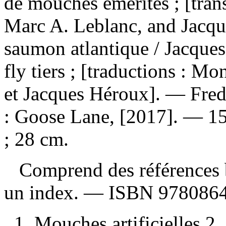
de mouches émérites ; [tra
Marc A. Leblanc, and Jacq
saumon atlantique / Jacque
fly tiers ; [traductions : 
et Jacques Héroux]. — Fre
: Goose Lane, [2017]. — 158
; 28 cm.
Comprend des références b
un index. —
ISBN
978086
1. Mouches artificielles 