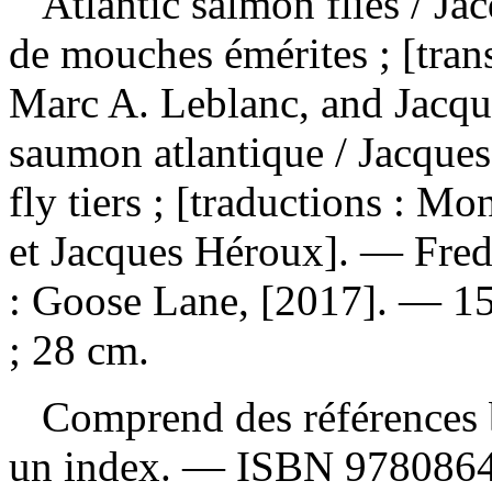
Atlantic salmon flies
/ Ja
de mouches émérites ; [tra
Marc A. Leblanc, and Jacq
saumon atlantique / Jacque
fly tiers ; [traductions : 
et Jacques Héroux]. — Fre
: Goose Lane, [2017]. — 158
; 28 cm.
Comprend des références b
un index. —
ISBN
978086