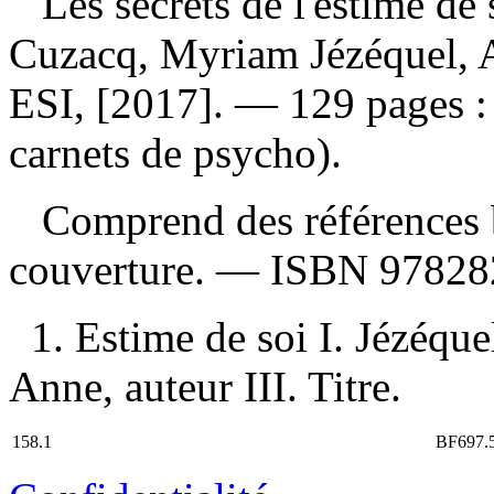
Les secrets de l'estime de
Cuzacq, Myriam Jézéquel, A
ESI, [2017]. — 129 pages : 
carnets de psycho).
Comprend des références b
couverture. —
ISBN
97828
1. Estime de soi I. Jézéque
Anne, auteur III. Titre.
158.1
BF697.