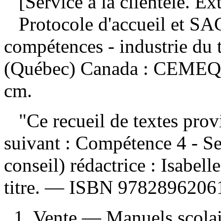
[Service à la clientèle. Ext
Protocole d'accueil et S
compétences - industrie du 
(Québec) Canada : CEMEQ, 
cm.
"Ce recueil de textes provi
suivant : Compétence 4 - Ser
conseil) rédactrice : Isabel
titre. —
ISBN
9782896206
1. Vente — Manuels scolair