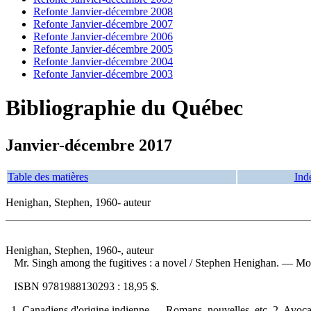
Refonte Janvier-décembre 2008
Refonte Janvier-décembre 2007
Refonte Janvier-décembre 2006
Refonte Janvier-décembre 2005
Refonte Janvier-décembre 2004
Refonte Janvier-décembre 2003
Bibliographie du Québec
Janvier-décembre 2017
Table des matières
Ind
Henighan, Stephen, 1960- auteur
Henighan, Stephen, 1960-, auteur
Mr. Singh among the fugitives : a novel
/ Stephen Henighan. — Mont
ISBN
9781988130293 :
18,95 $
.
1. Canadiens d'origine indienne — Romans, nouvelles, etc. 2. Avocat