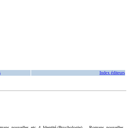
s
Index éditeurs
mans, nouvelles, etc. 4. Identité (Psychologie) — Romans, nouvelles,