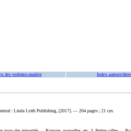
ex des vedettes-matière
Index auteurs/titre
real : Linda Leith Publishing, [2017]. — 204 pages ; 21 cm.
s issus des minorités — Romans, nouvelles, etc. 3. Petites villes — Ro