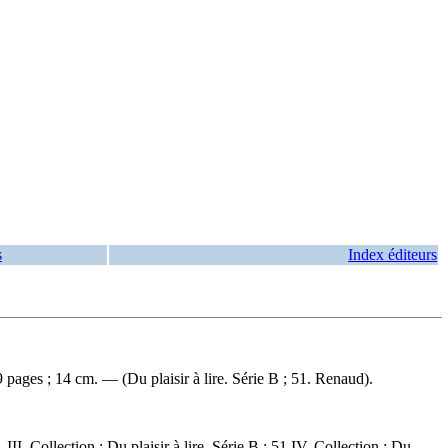
s
Index éditeurs
pages ; 14 cm. — (Du plaisir à lire. Série B ; 51. Renaud).
II. Collection : Du plaisir à lire. Série B ; 51 IV. Collection : Du