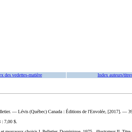
ex des vedettes-matière
Index auteurs/titre
lletier. — Lévis (Québec) Canada : Éditions de l'Envolée, [2017]. — 39 
 :
7,00 $
.
morceaux choisis I. Pelletier, Dominique, 1975-, illustrateur II. Titre. I