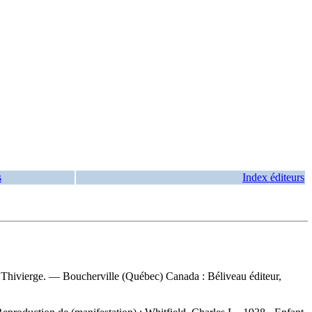
s
Index éditeurs
née Thivierge. — Boucherville (Québec) Canada : Béliveau éditeur,