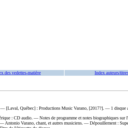
ex des vedettes-matière
Index auteurs/titre
e. — [Laval, Québec] : Productions Music Varano, [2017?]. — 1 disque 
érique : CD audio. — Notes de programme et notes biographiques sur l'i
r. — Antonio Varano, chant, et autres musiciens. —
Dépouillement :
Supe