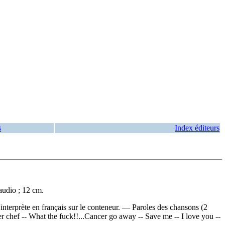
s
Index éditeurs
audio ; 12 cm.
nterprète en français sur le conteneur. — Paroles des chansons (2
r chef -- What the fuck!!...Cancer go away -- Save me -- I love you --