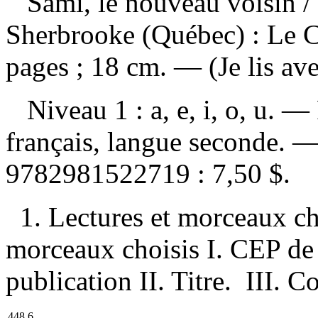
Sami, le nouveau voisin
/
Sherbrooke (Québec) : Le C
pages ; 18 cm. — (Je lis av
Niveau 1 : a, e, i, o, u. —
français, langue seconde. —
9782981522719 :
7,50 $
.
1. Lectures et morceaux ch
morceaux choisis I. CEP de 
publication II. Titre. III. C
448.6