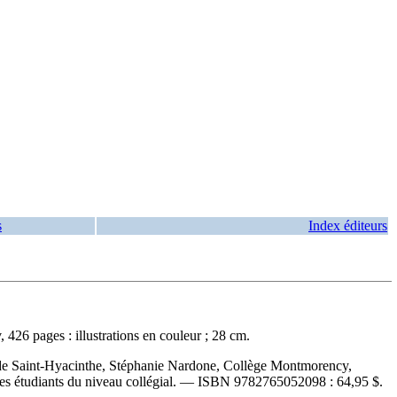
s
Index éditeurs
426 pages : illustrations en couleur ; 28 cm.
 de Saint-Hyacinthe, Stéphanie Nardone, Collège Montmorency,
es étudiants du niveau collégial. —
ISBN
9782765052098 :
64,95 $
.