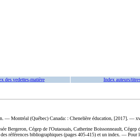
ex des vedettes-matière
Index auteurs/titre
on. — Montréal (Québec) Canada: : Chenelière éducation, [2017]. — xv, 
osée Bergeron, Cégep de l'Outaouais, Catherine Boissonneault, Cégep
des références bibliographiques (pages 405-415) et un index. — Pour l