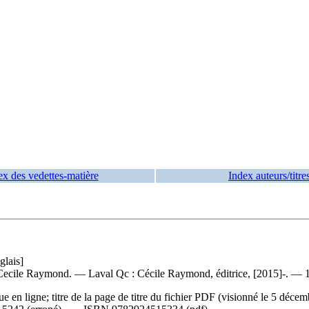
ex des vedettes-matière
Index auteurs/titre
glais]
Cecile Raymond. — Laval Qc : Cécile Raymond, éditrice, [2015]-. — 1 
ue en ligne; titre de la page de titre du fichier PDF (visionné le 5 déc