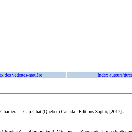
ex des vedettes-matière
Index auteurs/titre
 Chartier. — Cap-Chat (Québec) Canada : Éditions Saphir, [2017]-. — vo
 (Province) — Biographies 3. Missions — Roumanie 4. Vie chrétienne 5