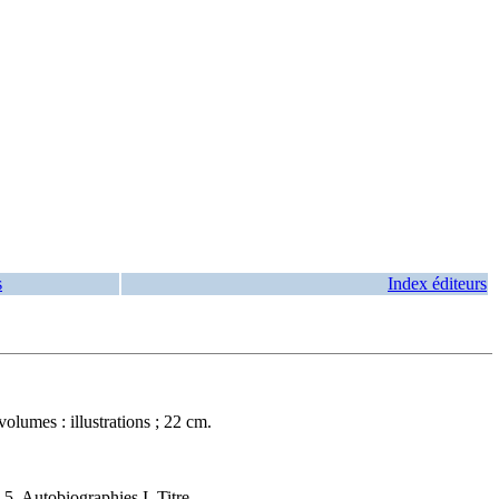
s
Index éditeurs
lumes : illustrations ; 22 cm.
. Autobiographies I. Titre.