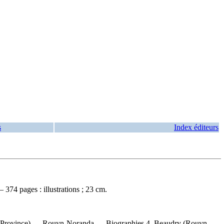
s
Index éditeurs
374 pages : illustrations ; 23 cm.
(Province) — Rouyn-Noranda — Biographies 4. Beaudry (Rouyn-