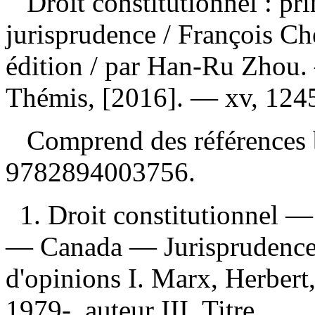
Droit constitutionnel : pr
jurisprudence
/ François Ch
édition / par Han-Ru Zhou.
Thémis, [2016]. — xv, 1245
Comprend des références 
9782894003756
.
1. Droit constitutionnel —
— Canada — Jurisprudence 3
d'opinions I. Marx, Herbert
1979-, auteur III. Titre.