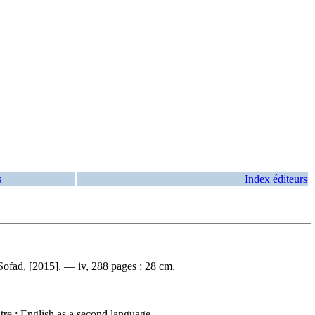
s
Index éditeurs
Sofad, [2015]. — iv, 288 pages ; 28 cm.
tre : English as a second language.