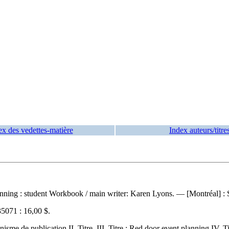
ex des vedettes-matière
Index auteurs/titre
anning : student Workbook
/ main writer: Karen Lyons. — [Montréal] : 
5071 :
16,00 $
.
 de publication II. Titre. III. Titre : Red door event planning IV. Ti