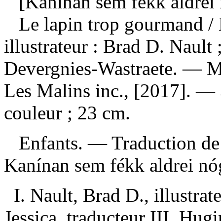
[Kanínan sem fékk aldrei 
Le lapin trop gourmand
/
illustrateur : Brad D. Nault ;
Devergnies-Wastraete. — Mo
Les Malins inc., [2017]. — 3
couleur ; 23 cm.
Enfants. —
Traduction de
Kanínan sem fékk aldrei n
I. Nault, Brad D., illustra
Jessica, traducteur III. Hu