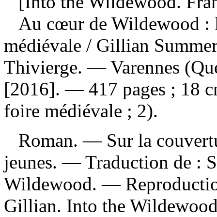
[Into the Wildewood. Fran
Au cœur de Wildewood : la
médiévale
/ Gillian Summers
Thivierge. — Varennes (Qué
[2016]. — 417 pages ; 18 c
foire médiévale ; 2).
Roman. — Sur la couvertur
jeunes. —
Traduction de :
S
Wildewood. —
Reproductio
Gillian. Into the Wildewood