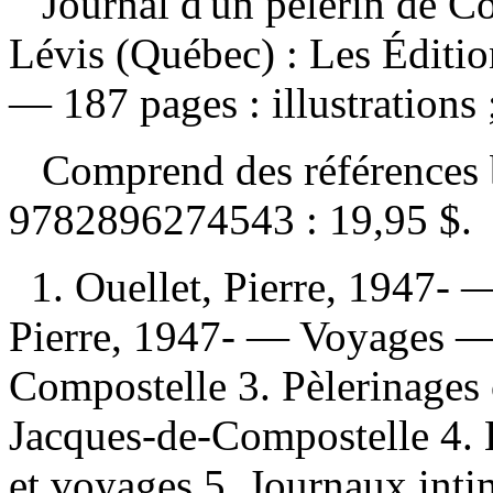
Journal d'un pèlerin de 
Lévis (Québec) : Les Éditio
— 187 pages : illustrations 
Comprend des références 
9782896274543 :
19,95 $
.
1. Ouellet, Pierre, 1947- 
Pierre, 1947- — Voyages —
Compostelle 3. Pèlerinages
Jacques-de-Compostelle 4.
et voyages 5. Journaux intim