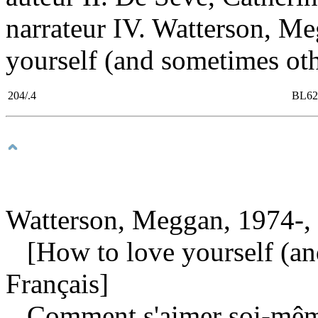
narrateur IV. Watterson, M
yourself (and sometimes oth
204/.4
BL62
Watterson, Meggan, 1974-, 
[How to love yourself (and
Français]
Comment s'aimer soi-même 