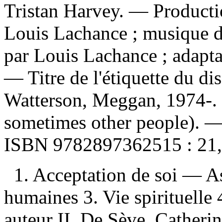
Tristan Harvey. — Productio
Louis Lachance ; musique d
par Louis Lachance ; adapt
— Titre de l'étiquette du d
Watterson, Meggan, 1974-. 
sometimes other people). 
ISBN
9782897362515 :
21
1. Acceptation de soi — As
humaines 3. Vie spirituelle 
auteur II. De Sève, Catherine