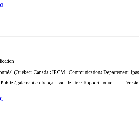
03
.
lication
 Montréal (Québec) Canada : IRCM - Communications Departement, [pas 
—
Publié également en français sous le titre :
Rapport annuel ... —
Versio
01
.