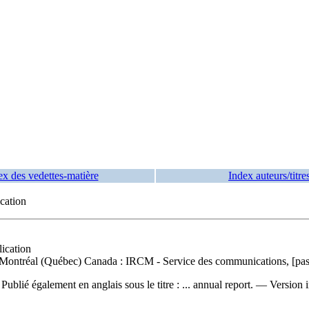
ex des vedettes-matière
Index auteurs/titre
ication
lication
 — Montréal (Québec) Canada : IRCM - Service des communications, [pas
—
Publié également en anglais sous le titre :
... annual report. —
Version 