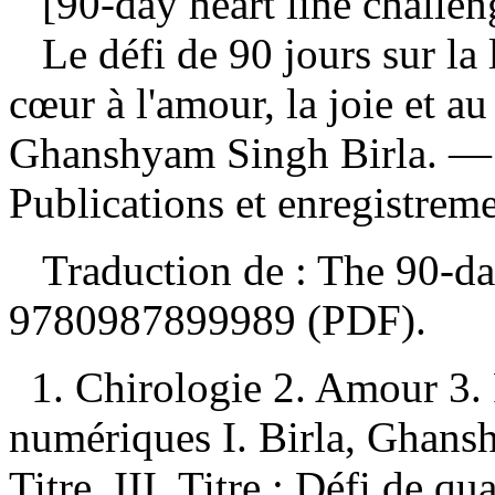
[90-day heart line challeng
Le défi de 90 jours sur la
cœur à l'amour, la joie et 
Ghanshyam Singh Birla. —
Publications et enregistrem
Traduction de : The 90-day
9780987899989 (PDF)
.
1. Chirologie 2. Amour 3.
numériques I. Birla, Ghansh
Titre. III. Titre : Défi de qu