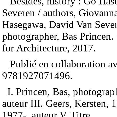
Besides, history : Go Ha
Severen
/ authors, Giovann
Hasegawa, David Van Severe
photographer, Bas Princen.
for Architecture, 2017.
Publié en collaboration a
9781927071496
.
I. Princen, Bas, photograp
auteur III. Geers, Kersten,
1977-, auteur V. Titre.