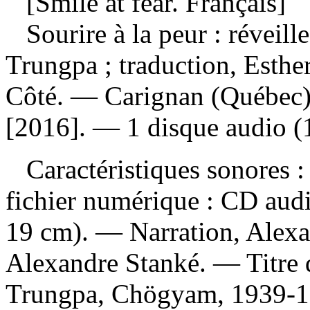
[Smile at fear. Français]
Sourire à la peur : réveil
Trungpa ; traduction, Esth
Côté. — Carignan (Québec)
[2016]. — 1 disque audio (
Caractéristiques sonores : 
fichier numérique : CD aud
19 cm). — Narration, Alex
Alexandre Stanké. — Titre
Trungpa, Chögyam, 1939-19