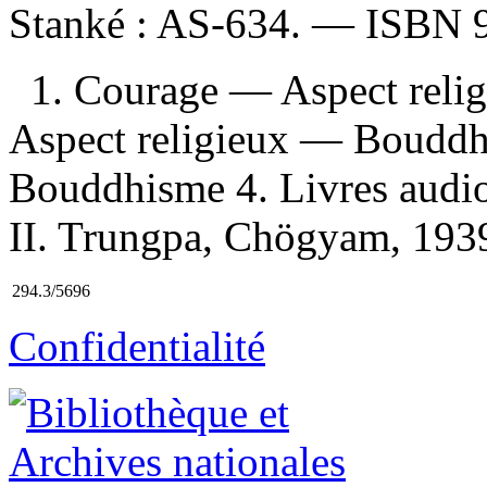
Stanké :
AS-634. —
ISBN
1. Courage — Aspect rel
Aspect religieux — Bouddhi
Bouddhisme 4. Livres audio 
II. Trungpa, Chögyam, 1939-
294.3/5696
Confidentialité