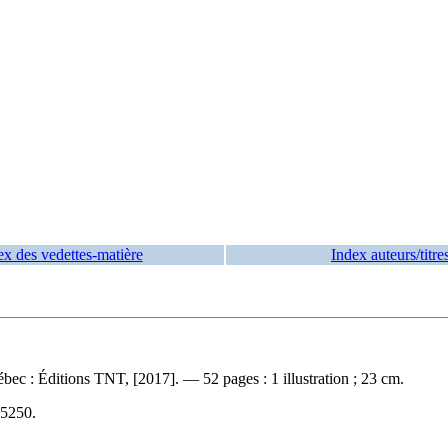
ex des vedettes-matière
Index auteurs/titre
bec : Éditions TNT, [2017]. — 52 pages : 1 illustration ; 23 cm.
5250
.