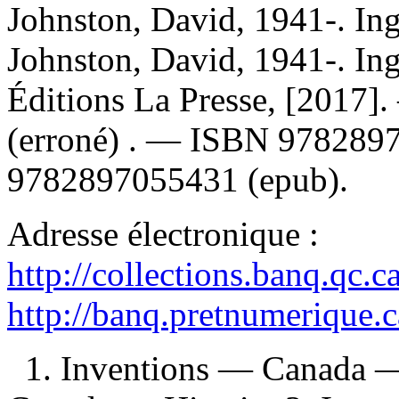
Johnston, David, 1941-. I
Johnston, David, 1941-. In
Éditions La Presse, [2017]
(erroné) . —
ISBN
978289
9782897055431
(epub).
Adresse électronique :
http://collections.banq.qc.
http://banq.pretnumerique.
1. Inventions — Canada —