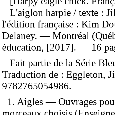
[Harpy eagle chick. Franç
L'aiglon harpie
/ texte : J
l'édition française : Kim D
Delaney. — Montréal (Québ
éducation, [2017]. — 16 pag
Fait partie de la Série Bl
Traduction de :
Eggleton, J
9782765054986
.
1. Aigles — Ouvrages pour 
morceaux choisis (Enseignem