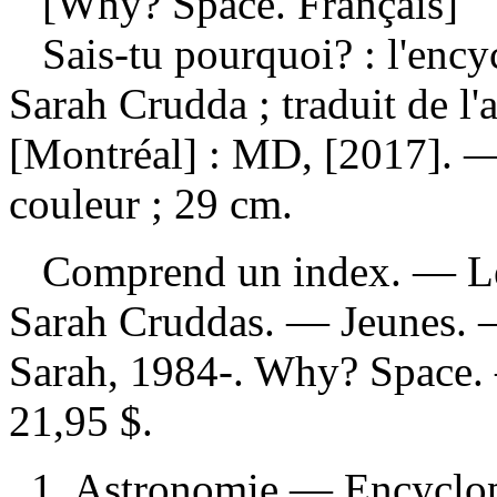
[Why? Space. Français]
Sais-tu pourquoi? : l'ency
Sarah Crudda ; traduit de l
[Montréal] : MD, [2017]. — 
couleur ; 29 cm.
Comprend un index. — Le no
Sarah Cruddas. — Jeunes.
Sarah, 1984-. Why? Space
21,95 $
.
1. Astronomie — Encyclopé