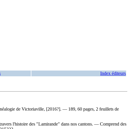
s
Index éditeurs
énéalogie de Victoriaville, [2016?]. — 189, 60 pages, 2 feuillets de
à travers l'histoire des "Lamirande" dans nos cantons. — Comprend des