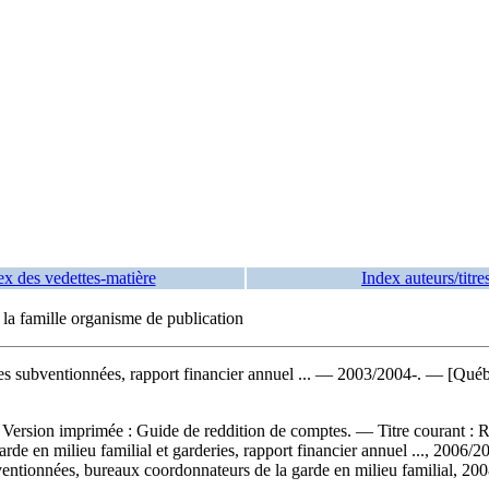
ex des vedettes-matière
Index auteurs/titre
e la famille organisme de publication
es subventionnées, rapport financier annuel ...
— 2003/2004-. — [Québec (
—
Version imprimée :
Guide de reddition de comptes. —
Titre courant :
R
arde en milieu familial et garderies, rapport financier annuel ..., 200
ubventionnées, bureaux coordonnateurs de la garde en milieu familial, 20