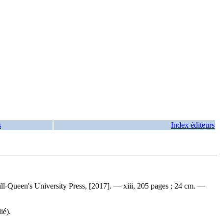
s
Index éditeurs
l-Queen's University Press, [2017]. — xiii, 205 pages ; 24 cm. —
ié).