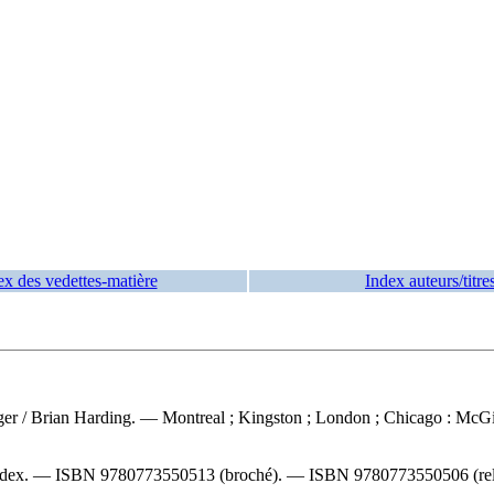
ex des vedettes-matière
Index auteurs/titre
gger
/ Brian Harding. — Montreal ; Kingston ; London ; Chicago : McGil
index. —
ISBN
9780773550513
(broché). —
ISBN
9780773550506
(rel