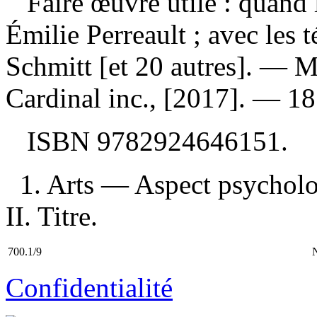
Faire œuvre utile : quand 
Émilie Perreault ; avec les
Schmitt [et 20 autres]. — M
Cardinal inc., [2017]. — 185
ISBN
9782924646151
.
1. Arts — Aspect psychol
II. Titre.
700.1/9
Confidentialité