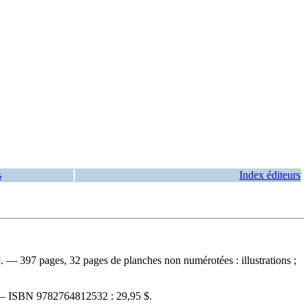
s
Index éditeurs
 — 397 pages, 32 pages de planches non numérotées : illustrations ;
 —
ISBN
9782764812532 :
29,95 $
.