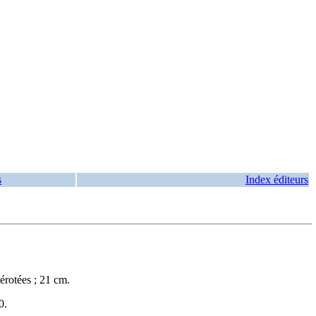
s
Index éditeurs
rotées ; 21 cm.
0
.