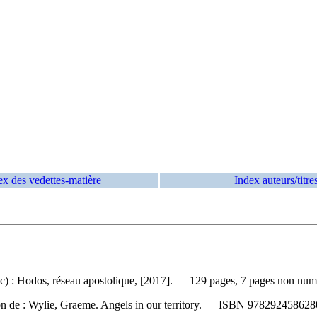
ex des vedettes-matière
Index auteurs/titre
 : Hodos, réseau apostolique, [2017]. — 129 pages, 7 pages non numé
on de :
Wylie, Graeme. Angels in our territory. —
ISBN
978292458628