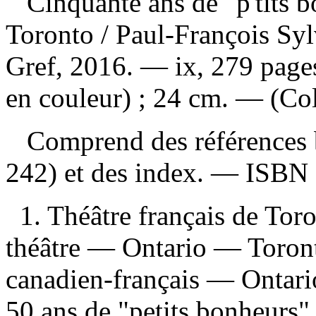
Cinquante ans de "p'tits b
Toronto
/ Paul-François Syl
Gref, 2016. — ix, 279 pages 
en couleur) ; 24 cm. — (Coll
Comprend des références b
242) et des index. —
ISBN
1. Théâtre français de Tor
théâtre — Ontario — Toront
canadien-français — Ontario 
50 ans de "petits bonheurs"