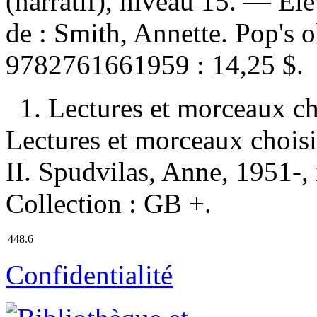
(narratif), niveau 15. — Él
de :
Smith, Annette. Pop's 
9782761661959 :
14,25 $
.
1. Lectures et morceaux ch
Lectures et morceaux choisis
II. Spudvilas, Anne, 1951-, i
Collection : GB +.
448.6
Confidentialité