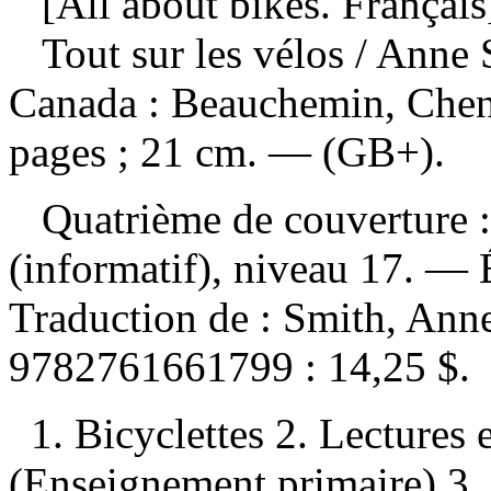
[All about bikes. Français
Tout sur les vélos
/ Anne 
Canada : Beauchemin, Chene
pages ; 21 cm. — (GB+).
Quatrième de couverture :
(informatif), niveau 17. —
Traduction de :
Smith, Anne
9782761661799 :
14,25 $
.
1. Bicyclettes 2. Lectures
(Enseignement primaire) 3. 