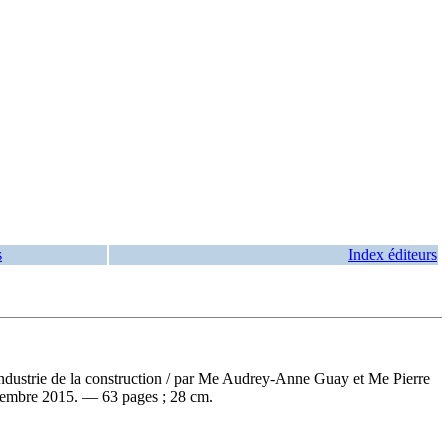
s
Index éditeurs
ndustrie de la construction
/ par Me Audrey-Anne Guay et Me Pierre
ovembre 2015. — 63 pages ; 28 cm.