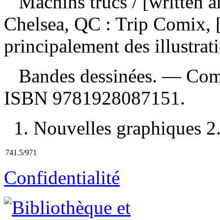
Machins trucs
/ [written 
Chelsea, QC : Trip Comix, 
principalement des illustrat
Bandes dessinées. — Compr
ISBN
9781928087151
.
1. Nouvelles graphiques 2.
741.5/971
Confidentialité