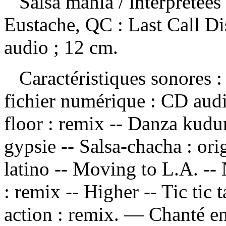
Salsa mania
/ interprétées
Eustache, QC : Last Call Di
audio ; 12 cm.
Caractéristiques sonores : 
fichier numérique : CD au
floor : remix -- Danza kudur
gypsie -- Salsa-chacha : ori
latino -- Moving to L.A. --
: remix -- Higher -- Tic tic t
action : remix. — Chanté en