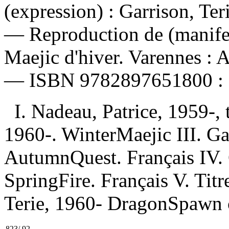
(expression) :
Garrison, Ter
—
Reproduction de (manife
Maejic d'hiver. Varennes : 
—
ISBN
9782897651800 :
I. Nadeau, Patrice, 1959-, 
1960-. WinterMaejic III. Gar
AutumnQuest. Français IV. G
SpringFire. Français V. Titr
Terie, 1960- DragonSpawn cy
823/.92