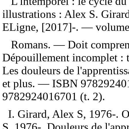
L'intemporel : le cycle d
illustrations : Alex S. Gir
ELigne, [2017]-. — volumes 
Romans. — Doit comprend
Dépouillement incomplet :
Les douleurs de l'apprentis
et plus. —
ISBN
97829240
9782924016701
(t. 2).
I. Girard, Alex S, 1976-. O
S, 1976-. Douleurs de l'appre