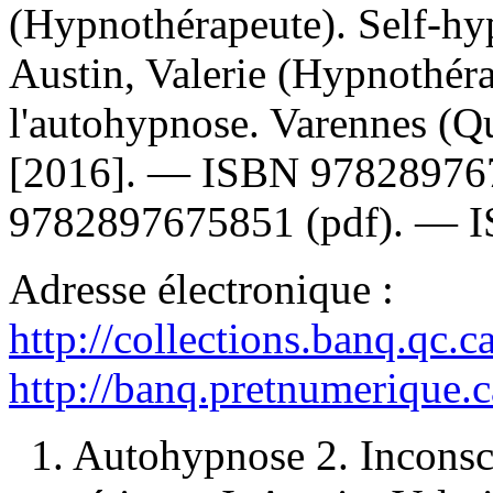
(Hypnothérapeute). Self-h
Austin, Valerie (Hypnothér
l'autohypnose. Varennes (Q
[2016]. —
ISBN
97828976
9782897675851
(pdf). —
Adresse électronique :
http://collections.banq.qc.
http://banq.pretnumerique.
1. Autohypnose 2. Inconsc