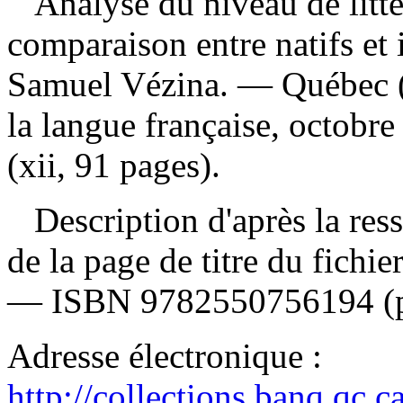
Analyse du niveau de litté
comparaison entre natifs e
Samuel Vézina. — Québec (
la langue française, octobr
(xii, 91 pages).
Description d'après la resso
de la page de titre du fichi
—
ISBN
9782550756194
(
Adresse électronique :
http://collections.banq.qc.