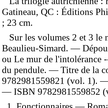
La trilogie autrichienne 
Gatineau, QC : Éditions Ph
; 23 cm.
Sur les volumes 2 et 3 le n
Beaulieu-Simard. —
Dépoui
ou Le mur de l'intolérance -
du pendule. — Titre de la 
9782981559821
(vol. 1). 
—
ISBN
9782981559852
(v
1. Fonctionnaires — Romans