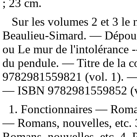
; 23 cm.
Sur les volumes 2 et 3 le n
Beaulieu-Simard. —
Dépoui
ou Le mur de l'intolérance -
du pendule. — Titre de la 
9782981559821
(vol. 1). 
—
ISBN
9782981559852
(v
1. Fonctionnaires — Romans
— Romans, nouvelles, etc. 
Romans, nouvelles, etc. 4. 