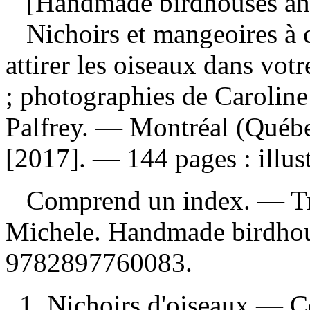
[Handmade birdhouses and 
Nichoirs et mangeoires à 
attirer les oiseaux dans votr
; photographies de Caroline 
Palfrey. — Montréal (Québ
[2017]. — 144 pages : illust
Comprend un index. —
T
Michele. Handmade birdhou
9782897760083
.
1. Nichoirs d'oiseaux — Co