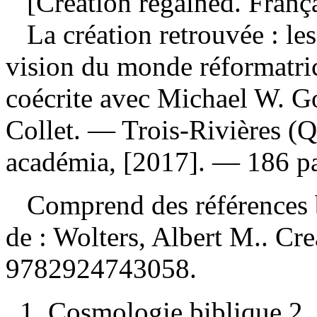
[Creation regained. França
La création retrouvée : le
vision du monde réformatr
coécrite avec Michael W. Go
Collet. — Trois-Rivières (
académia, [2017]. — 186 pa
Comprend des références 
de :
Wolters, Albert M.. Cr
9782924743058
.
1. Cosmologie biblique 2.