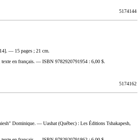
5174144
14]. — 15 pages ; 21 cm.
 texte en français. —
ISBN
9782920791954 :
6,00 $
.
5174162
paniesh" Dominique. — Uashat (Québec) : Les Éditions Tshakapesh,
 texte en français. —
ISBN
9782920791862 :
6,00 $
.