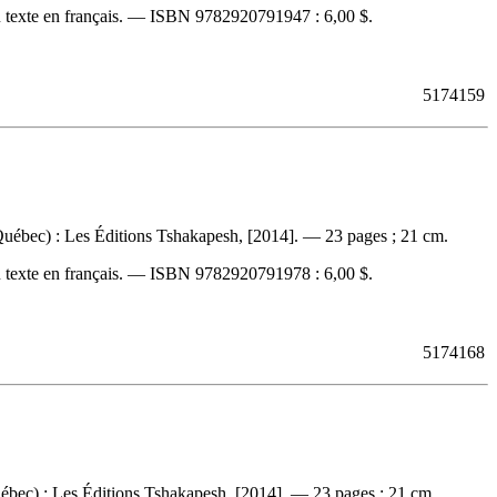
 texte en français. —
ISBN
9782920791947 :
6,00 $
.
5174159
uébec) : Les Éditions Tshakapesh, [2014]. — 23 pages ; 21 cm.
 texte en français. —
ISBN
9782920791978 :
6,00 $
.
5174168
bec) : Les Éditions Tshakapesh, [2014]. — 23 pages ; 21 cm.