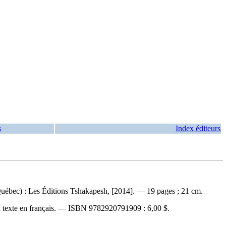
s
Index éditeurs
uébec) : Les Éditions Tshakapesh, [2014]. — 19 pages ; 21 cm.
 texte en français. —
ISBN
9782920791909 :
6,00 $
.