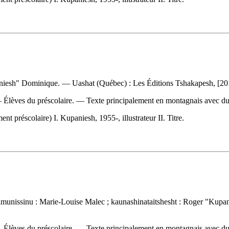
aniesh" Dominique. — Uashat (Québec) : Les Éditions Tshakapesh, [20
 — Élèves du préscolaire. — Texte principalement en montagnais avec du
préscolaire) I. Kupaniesh, 1955-, illustrateur II. Titre.
shimunissinu : Marie-Louise Malec ; kaunashinataitshesht : Roger "Ku
 — Élèves du préscolaire. — Texte principalement en montagnais avec du