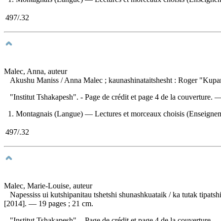
497/.32
Malec, Anna, auteur
Akushu Maniss
/ Anna Malec ; kaunashinataitshesht : Roger "Kup
"Institut Tshakapesh". - Page de crédit et page 4 de la couverture.
1. Montagnais (Langue) — Lectures et morceaux choisis (Enseignement 
497/.32
Malec, Marie-Louise, auteur
Napessiss ui kutshipanitau tshetshi shunashkuataik
/ ka tutak tipat
[2014]. — 19 pages ; 21 cm.
"Institut Tshakapesh". - Page de crédit et page 4 de la couverture.