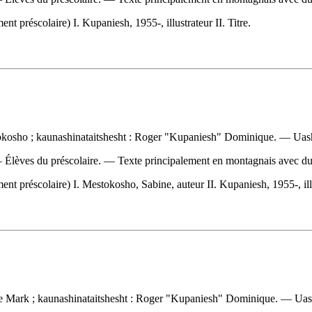
préscolaire) I. Kupaniesh, 1955-, illustrateur II. Titre.
okosho ; kaunashinataitshesht : Roger "Kupaniesh" Dominique. — Uash
 — Élèves du préscolaire. — Texte principalement en montagnais avec du
préscolaire) I. Mestokosho, Sabine, auteur II. Kupaniesh, 1955-, illus
te Mark ; kaunashinataitshesht : Roger "Kupaniesh" Dominique. — Uas