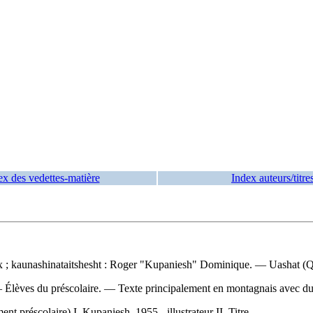
ex des vedettes-matière
Index auteurs/titre
x ; kaunashinataitshesht : Roger "Kupaniesh" Dominique. — Uashat (Q
 — Élèves du préscolaire. — Texte principalement en montagnais avec du
préscolaire) I. Kupaniesh, 1955-, illustrateur II. Titre.