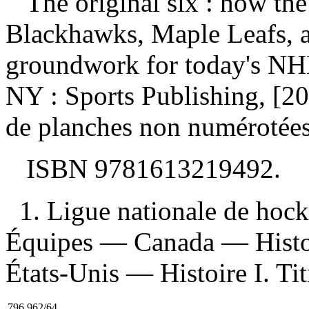
The original six : how th
Blackhawks, Maple Leafs, a
groundwork for today's N
NY : Sports Publishing, [20
de planches non numérotées :
ISBN
9781613219492
.
1. Ligue nationale de ho
Équipes — Canada — Histo
États-Unis — Histoire I. Titr
796.962/64