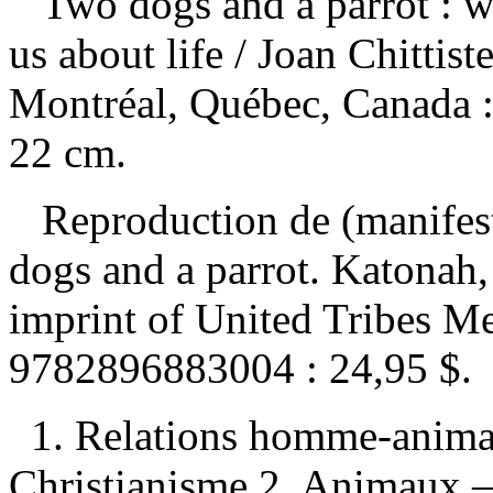
Two dogs and a parrot : w
us about life
/ Joan Chittis
Montréal, Québec, Canada :
22 cm.
Reproduction de (manifes
dogs and a parrot. Katonah
imprint of United Tribes M
9782896883004 :
24,95 $
.
1. Relations homme-anima
Christianisme 2. Animaux 