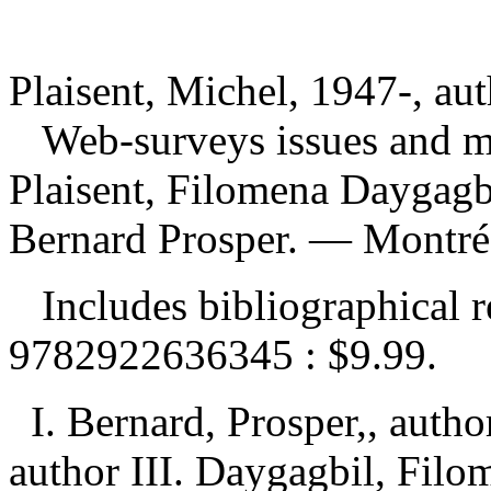
Plaisent, Michel, 1947-, au
Web-surveys issues and m
Plaisent, Filomena Daygagbi
Bernard Prosper. — Montréal
Includes bibliographical 
9782922636345 :
$9.99
.
I. Bernard, Prosper,, autho
author III. Daygagbil, Filom