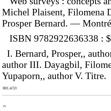
Web surveys : concepts a
Michel Plaisent, Filomena D
Prosper Bernard. — Montréa
ISBN
9782922636338 :
$
I. Bernard, Prosper,, autho
author III. Dayagbil, Filome
Yupaporn,, author V. Titre.
001.4/33