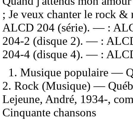
Quand j'attends mon amour ;
; Je veux chanter le rock &
ALCD 204 (série). —
:
ALC
204-2 (disque 2). —
:
ALCD
204-4 (disque 4). —
:
ALCD 
1. Musique populaire — 
2. Rock (Musique) — Québe
Lejeune, André, 1934-, compo
Cinquante chansons