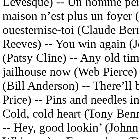
Lévesque) -- Un homme per
maison n’est plus un foyer 
ouesternise-toi (Claude Bern
Reeves) -- You win again (Je
(Patsy Cline) -- Any old tim
jailhouse now (Web Pierce) 
(Bill Anderson) -- There’ll 
Price) -- Pins and needles i
Cold, cold heart (Tony Ben
-- Hey, good lookin’ (Johnn