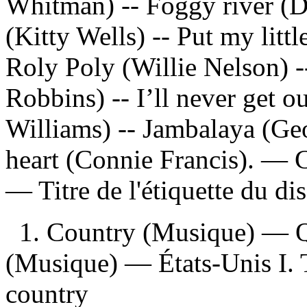
Whitman) -- Foggy river (
(Kitty Wells) -- Put my lit
Roly Poly (Willie Nelson) 
Robbins) -- I’ll never get o
Williams) -- Jambalaya (Geo
heart (Connie Francis). — C
— Titre de l'étiquette du d
1. Country (Musique) — Q
(Musique) — États-Unis I. Ti
country