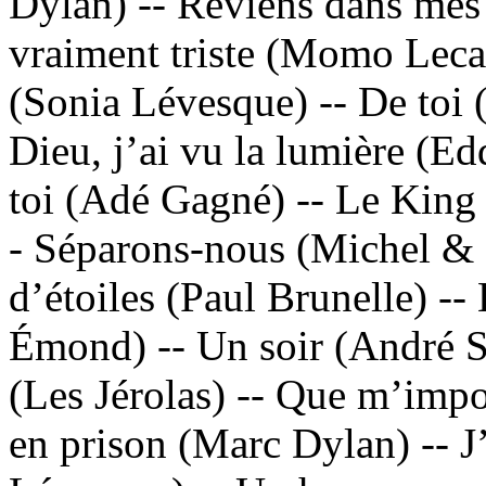
Dylan) -- Reviens dans mes 
vraiment triste (Momo Lecau
(Sonia Lévesque) -- De toi 
Dieu, j’ai vu la lumière (Ed
toi (Adé Gagné) -- Le King 
- Séparons-nous (Michel & C
d’étoiles (Paul Brunelle) -
Émond) -- Un soir (André Sy
(Les Jérolas) -- Que m’impo
en prison (Marc Dylan) -- J’