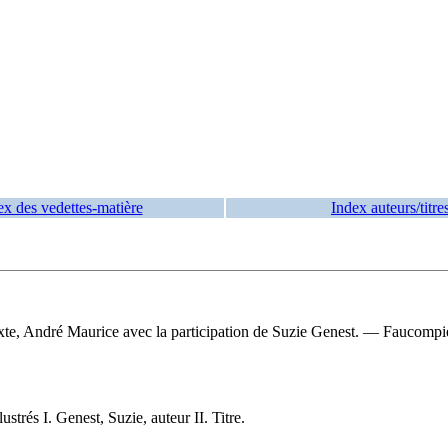
ex des vedettes-matière
Index auteurs/titre
xte, André Maurice avec la participation de Suzie Genest. — Faucompie
trés I. Genest, Suzie, auteur II. Titre.