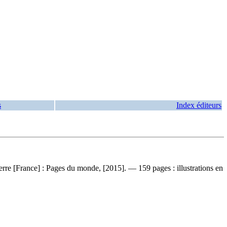
s
Index éditeurs
rre [France] : Pages du monde, [2015]. — 159 pages : illustrations en